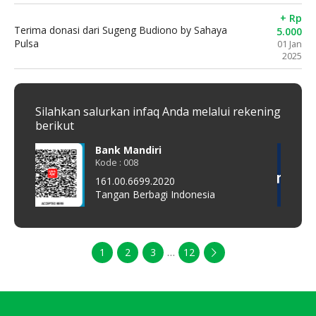
+ Rp
Terima donasi dari Sugeng Budiono by Sahaya
5.000
Pulsa
01 Jan
2025
Silahkan salurkan infaq Anda melalui rekening
berikut
Bank Mandiri
QRis
Kode : 008
Kode :
161.00.6699.2020
All P
Tangan Berbagi Indonesia
TAN
1
2
3
…
12