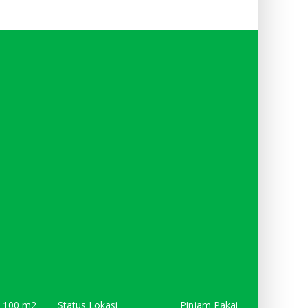
100 m2
Status Lokasi
Pinjam Pakai