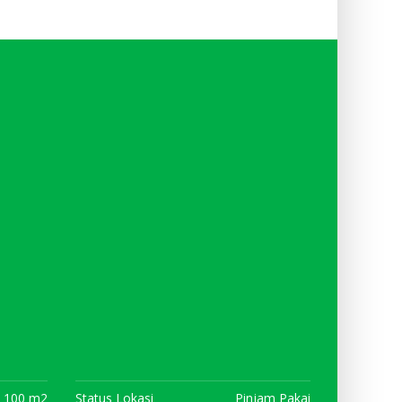
100 m2
Status Lokasi
Pinjam Pakai