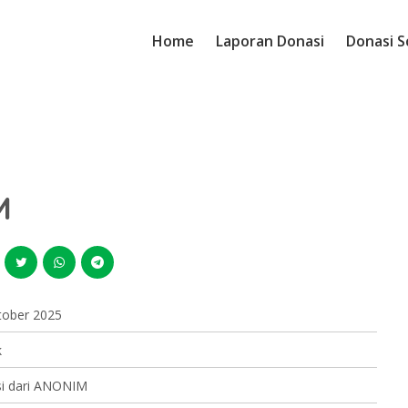
Home
Laporan Donasi
Donasi S
M
tober 2025
k
i dari ANONIM