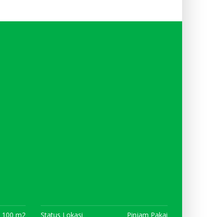
100 m2
Status Lokasi
Pinjam Pakai