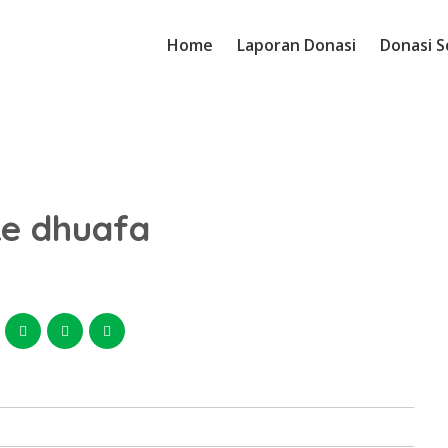
Home
Laporan Donasi
Donasi S
ke dhuafa