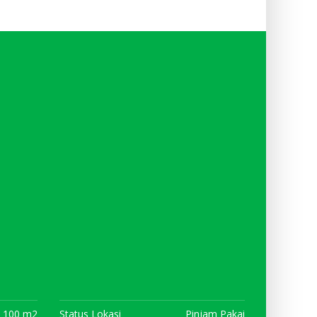
100 m2
Status Lokasi
Pinjam Pakai