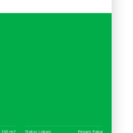
100 m2
Status Lokasi
Pinjam Pakai