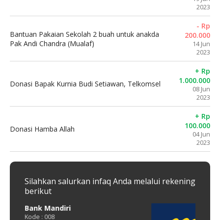
2023
- Rp
Bantuan Pakaian Sekolah 2 buah untuk anakda
200.000
Pak Andi Chandra (Mualaf)
14 Jun
2023
+ Rp
1.000.000
Donasi Bapak Kurnia Budi Setiawan, Telkomsel
08 Jun
2023
+ Rp
100.000
Donasi Hamba Allah
04 Jun
2023
Silahkan salurkan infaq Anda melalui rekening
berikut
Bank Mandiri
QRis
Kode : 008
Kode :