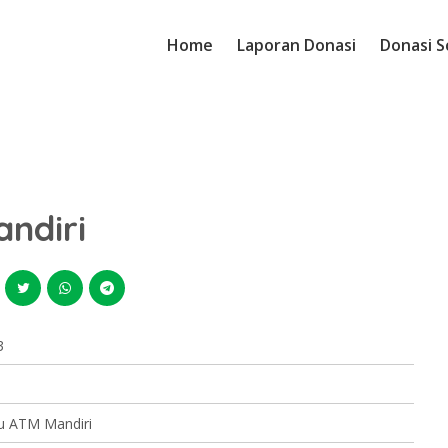
Home
Laporan Donasi
Donasi S
ndiri
3
tu ATM Mandiri