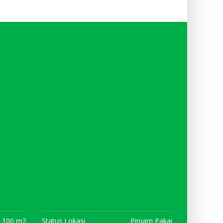
100 m2
Status Lokasi
Pinjam Pakai