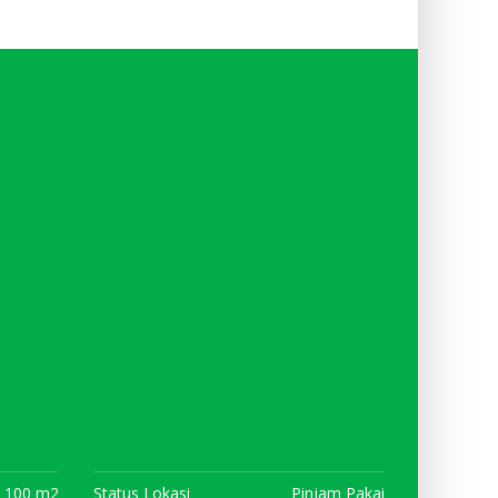
100 m2
Status Lokasi
Pinjam Pakai