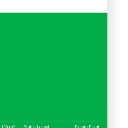
100 m2
Status Lokasi
Pinjam Pakai