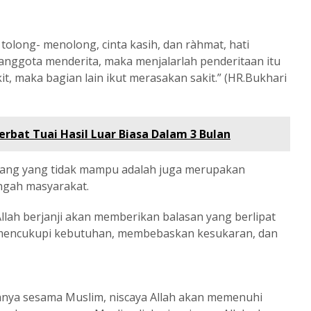
long- menolong, cinta kasih, dan ràhmat, hati
anggota menderita, maka menjalarlah penderitaan itu
it, maka bagian lain ikut merasakan sakit.” (HR.Bukhari
Serbat Tuai Hasil Luar Biasa Dalam 3 Bulan
ang yang tidak mampu adalah juga merupakan
ngah masyarakat.
 Allah berjanji akan memberikan balasan yang berlipat
mencukupi kebutuhan, membebaskan kesukaran, dan
nya sesama Muslim, niscaya Allah akan memenuhi