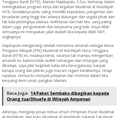
Tenggara Barat [NTB], Mariani Napitupulu, S.Sos. berharap dalam
meningkatkan program kerja dan kegiatan Muslimat Al Washliyah
NTB, hendaknya perlu saling memiliki kepedulian, pengertian dan
kesadaran yang tinggi dan adanya dukungan dari segala pihak dan
tak kala pentingnya adanya keikhlasan dari hati kita yang paling
dalam juga pengorbanan dan kerjasama yang baik. Insya Allah
semuanya ini merupakan jalan ibadah kita kepada Allah SWT.
ungkapnya.
Napitupulu mengenang setelah menerima amanah sebagai ketua
Pengurus Wilayah [PW] Muslimat Al Washliyah Nusa Tenggara
Barat [NTB] ini, mulanya berat, rasanya tak mampu mengemban
amanah ini, karena tidak sedikit tantangan dan rintangan yang
dihadapi, saya pikir beginilah kalau kita berorganisasi, banyak
berupa orang dan pikiran juga macam ragam karakternya, tetapi
rupanya semua itu menjadi pelajaran dan motivasi dalam kita
berjuang demi umat. pungkas Mariani.
Baca Juga:
14 Paket Sembako dibagikan kepada
Orang tua/Dhuafa di Wilayah Ampenan
Akhirnya, mengutip pesan Ketua Umum Pimpinan Pusat Muslimat
Al Washliyah, dari buku Muslimat Al Washliyah Srikandi Tak Kenal