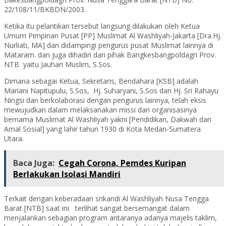
22/108/11/BKBDN/2003.
Ketika itu pelantikan tersebut langsung dilakukan oleh Ketua
Umum Pimpinan Pusat [PP] Muslimat Al Washliyah-Jakarta [Dra.Hj.
Nurliati, MA] dan didampingi pengurus pusat Muslimat lainnya di
Mataram. dan juga dihadiri dari pihak Bangkesbangpoldagri Prov.
NTB yaitu Jauhari Muslim, S.Sos.
Dimana sebagai Ketua, Sekretaris, Bendahara [KSB] adalah
Mariani Napitupulu, S.Sos, Hj. Suharyani, S.Sos dan Hj. Sri Rahayu
Ningsi dan berkolaborasi dengan pengurus lainnya, telah eksis
mewujudkan dalam melaksanakan missi dari organisasinya
bernama Muslimat Al Washliyah yakni [Pendidikan, Dakwah dan
Amal Sosial] yang lahir tahun 1930 di Kota Medan-Sumatera
Utara.
Baca Juga:
Cegah Corona, Pemdes Kuripan
Berlakukan Isolasi Mandiri
Terkait dengan keberadaan srikandi Al Washliyah Nusa Tengga
Barat [NTB] saat ini terlihat sangat bersemangat dalam
menjalankan sebagian program antaranya adanya majelis taklim,