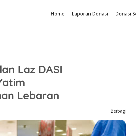
Home
Laporan Donasi
Donasi S
dan Laz DASI
Yatim
han Lebaran
Berbagi