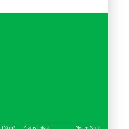
100 m2
Status Lokasi
Pinjam Pakai