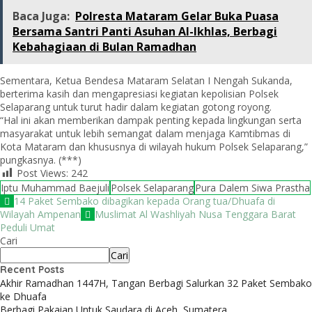
Baca Juga:
Polresta Mataram Gelar Buka Puasa
Bersama Santri Panti Asuhan Al-Ikhlas, Berbagi
Kebahagiaan di Bulan Ramadhan
Sementara, Ketua Bendesa Mataram Selatan I Nengah Sukanda,
berterima kasih dan mengapresiasi kegiatan kepolisian Polsek
Selaparang untuk turut hadir dalam kegiatan gotong royong.
“Hal ini akan memberikan dampak penting kepada lingkungan serta
masyarakat untuk lebih semangat dalam menjaga Kamtibmas di
Kota Mataram dan khususnya di wilayah hukum Polsek Selaparang,”
pungkasnya. (***)
Post Views:
242
Iptu Muhammad Baejuli
Polsek Selaparang
Pura Dalem Siwa Prastha
14 Paket Sembako dibagikan kepada Orang tua/Dhuafa di
Wilayah Ampenan
Muslimat Al Washliyah Nusa Tenggara Barat
Peduli Umat
Cari
Cari
Recent Posts
Akhir Ramadhan 1447H, Tangan Berbagi Salurkan 32 Paket Sembako
ke Dhuafa
Berbagi Pakaian Untuk Saudara di Aceh, Sumatera