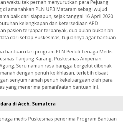
an waktu tak pernah menyurutkan para Pejuang
g di amanahkan PLN UP3 Mataram sebagi wujud
ma baik dari siapapun, sejak tanggal 16 April 2020
butuhan kelengkapan dan ketersediaan APD
n pasien terpapar terbanyak, dua bulan bukanlah
ta dari setiap Puskesmas, tujuannya agar bantuan
ma bantuan dari program PLN Peduli Tenaga Medis
skesmas Tanjung Karang, Puskesmas Ampenan,
Agung. Seru namun rasa bangga bergelut dibenak
anah dengan penuh keikhlasan, terlebih disaat
ngan senyum ramah penuh kekeluargaan oleh para
as yang menerima pemanfaatan bantuan ini.
dara di Aceh, Sumatera
 Tenaga medis Puskesmas penerima Program Bantuan