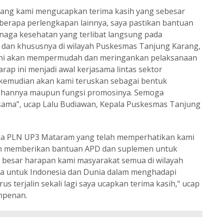
ang kami mengucapkan terima kasih yang sebesar
erapa perlengkapan lainnya, saya pastikan bantuan
enaga kesehatan yang terlibat langsung pada
 dan khususnya di wilayah Puskesmas Tanjung Karang,
ni akan mempermudah dan meringankan pelaksanaan
rap ini menjadi awal kerjasama lintas sektor
emudian akan kami teruskan sebagai bentuk
ahannya maupun fungsi promosinya. Semoga
rsama”, ucap Lalu Budiawan, Kepala Puskesmas Tanjung
pada PLN UP3 Mataram yang telah memperhatikan kami
an memberikan bantuan APD dan suplemen untuk
 besar harapan kami masyarakat semua di wilayah
ma untuk Indonesia dan Dunia dalam menghadapi
s terjalin sekali lagi saya ucapkan terima kasih,“ ucap
Ampenan.