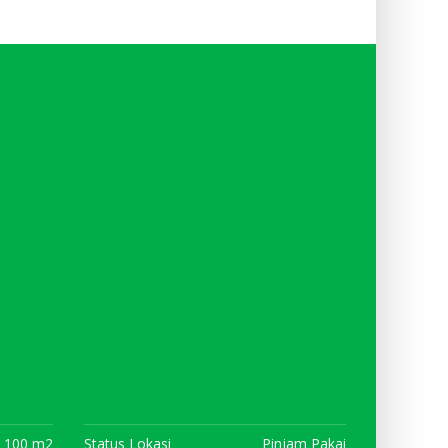
100 m2
Status Lokasi
Pinjam Pakai