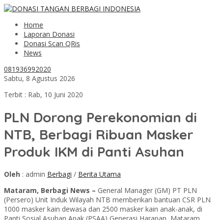
Home
Laporan Donasi
Donasi Scan QRis
News
081936992020
Sabtu, 8 Agustus 2026
Terbit : Rab, 10 Juni 2020
PLN Dorong Perekonomian di
NTB, Berbagi Ribuan Masker
Produk IKM di Panti Asuhan
Oleh
: admin
Berbagi
/
Berita Utama
Mataram, Berbagi News –
General Manager (GM) PT PLN
(Persero) Unit Induk Wilayah NTB memberikan bantuan CSR PLN
1000 masker kain dewasa dan 2500 masker kain anak-anak, di
Panti Sosial Asuhan Anak (PSAA) Generasi Harapan, Mataram,