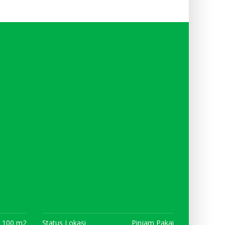
100 m2
Status Lokasi
Pinjam Pakai