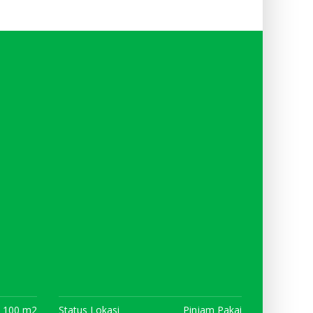
100 m2
Status Lokasi
Pinjam Pakai