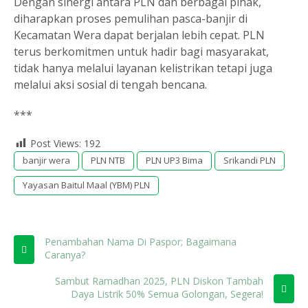
Dengan sinergi antara PLN dan berbagai pihak,
diharapkan proses pemulihan pasca-banjir di
Kecamatan Wera dapat berjalan lebih cepat. PLN
terus berkomitmen untuk hadir bagi masyarakat,
tidak hanya melalui layanan kelistrikan tetapi juga
melalui aksi sosial di tengah bencana.
***
Post Views:
192
banjir wera
PLN NTB
PLN UP3 Bima
Srikandi PLN
Yayasan Baitul Maal (YBM) PLN
Penambahan Nama Di Paspor; Bagaimana
Caranya?
Sambut Ramadhan 2025, PLN Diskon Tambah
Daya Listrik 50% Semua Golongan, Segera!