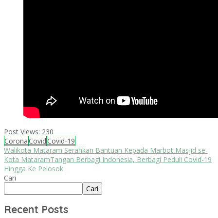
Post Views:
230
Corona
Covid
Covid-19
Walikota Mataram Serahkan Bantuan Kepada Marbot Masjid se-
Kota Mataram
Tangan Berbagi Indonesia, Berbagi Peduli Covid-19
Hingga Ke Pelosok
Cari
Cari
Recent Posts