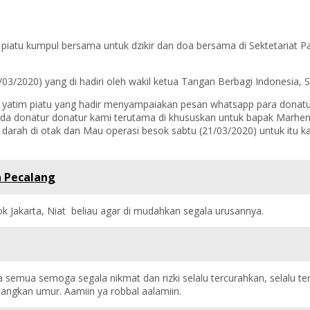
 piatu kumpul bersama untuk dzikir dan doa bersama di Sektetariat 
03/2020) yang di hadiri oleh wakil ketua Tangan Berbagi Indonesia, S
 yatim piatu yang hadir menyampaiakan pesan whatsapp para donatu
da donatur donatur kami terutama di khususkan untuk bapak Marhend
darah di otak dan Mau operasi besok sabtu (21/03/2020) untuk itu 
n Pecalang
ok Jakarta, Niat beliau agar di mudahkan segala urusannya.
emua semoga segala nikmat dan rizki selalu tercurahkan, selalu terh
jangkan umur. Aamiin ya robbal aalamiin.