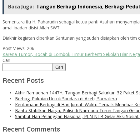
Baca Juga:
Tangan Berbagi Indonesia, Berbagi Pedul
Sementara itu H. Paharudin sebagai ketua panti Asuhan menyampiak
amal ibadah disisi Allah SWT.
Diakhir kegiatan diberikan Santunan yang sudah disiapkan oleh tim
Post Views:
206
Karena Tumor, Bocah di Lombok Timur Berhenti Sekolah
Tilar Neg
Cari
Cari
Recent Posts
Akhir Ramadhan 1447H, Tangan Berbagi Salurkan 32 Paket 
Berbagi Pakaian Untuk Saudara di Aceh, Sumatera
Keutamaan Berbagi di Hari Jumat: Waktu Terbaik Menebar Ke
Bantu Stabilkan Harga, Polisi di Narmada Turun Tangan Gela
Sambut Hari Pelanggan Nasional, PLN NTB Gelar Aksi Sosial
Recent Comments