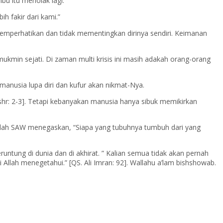
bu itu menolak lagi.
h fakir dari kami.”
emperhatikan dan tidak mementingkan dirinya sendiri. Keimanan
ukmin sejati. Di zaman multi krisis ini masih adakah orang-orang
anusia lupa diri dan kufur akan nikmat-Nya.
hr: 2-3]. Tetapi kebanyakan manusia hanya sibuk memikirkan
ullah SAW menegaskan, “Siapa yang tubuhnya tumbuh dari yang
untung di dunia dan di akhirat. ” Kalian semua tidak akan pernah
Allah menegetahui.” [QS. Ali Imran: 92]. Wallahu a’lam bishshowab.