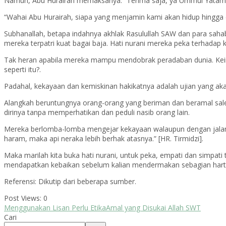
Namun, Abu Hurairah memaksanya. “Terima saja, ya Ummul Yatama, b
“Wahai Abu Hurairah, siapa yang menjamin kami akan hidup hingga es
Subhanallah, betapa indahnya akhlak Rasulullah SAW dan para saha
mereka terpatri kuat bagai baja. Hati nurani mereka peka terhadap 
Tak heran apabila mereka mampu mendobrak peradaban dunia. Keindah
seperti itu?.
Padahal, kekayaan dan kemiskinan hakikatnya adalah ujian yang ak
Alangkah beruntungnya orang-orang yang beriman dan beramal saleh
dirinya tanpa memperhatikan dan peduli nasib orang lain.
Mereka berlomba-lomba mengejar kekayaan walaupun dengan jalan ba
haram, maka api neraka lebih berhak atasnya.” [HR. Tirmidzi].
Maka marilah kita buka hati nurani, untuk peka, empati dan simpati
mendapatkan kebaikan sebelum kalian mendermakan sebagian harta ya
Referensi: Dikutip dari beberapa sumber.
Post Views:
0
Menggunakan Lisan Perlu Etika
Amal yang Disukai Allah SWT
Cari