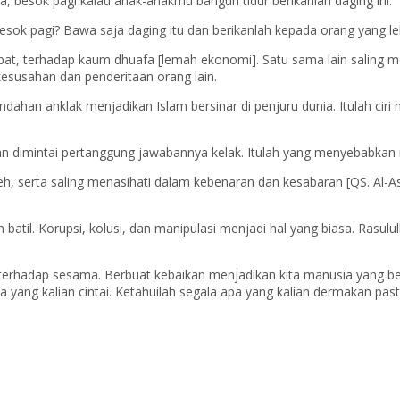
esok pagi kalau anak-anakmu bangun tidur berikanlah daging ini.” I
ok pagi? Bawa saja daging itu dan berikanlah kepada orang yang lebi
bat, terhadap kaum dhuafa [lemah ekonomi]. Satu sama lain saling m
kesusahan dan penderitaan orang lain.
an ahklak menjadikan Islam bersinar di penjuru dunia. Itulah ciri m
an dimintai pertanggung jawabannya kelak. Itulah yang menyebabkan m
, serta saling menasihati dalam kebenaran dan kesabaran [QS. Al-As
til. Korupsi, kolusi, dan manipulasi menjadi hal yang biasa. Rasul
 terhadap sesama. Berbuat kebaikan menjadikan kita manusia yang ber
ng kalian cintai. Ketahuilah segala apa yang kalian dermakan pasti 