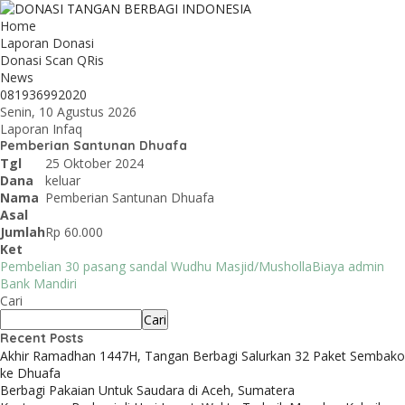
Home
Laporan Donasi
Donasi Scan QRis
News
081936992020
Senin, 10 Agustus 2026
Laporan Infaq
Pemberian Santunan Dhuafa
Tgl
25 Oktober 2024
Dana
keluar
Nama
Pemberian Santunan Dhuafa
Asal
Jumlah
Rp 60.000
Ket
Pembelian 30 pasang sandal Wudhu Masjid/Musholla
Biaya admin
Bank Mandiri
Cari
Cari
Recent Posts
Akhir Ramadhan 1447H, Tangan Berbagi Salurkan 32 Paket Sembako
ke Dhuafa
Berbagi Pakaian Untuk Saudara di Aceh, Sumatera