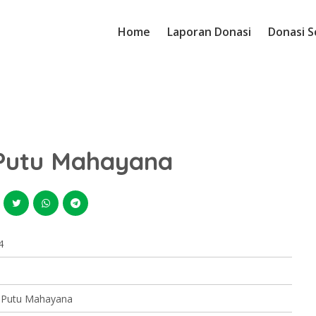
Home
Laporan Donasi
Donasi S
 Putu Mahayana
4
k Putu Mahayana