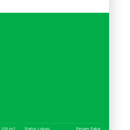
100 m2
Status Lokasi
Pinjam Pakai