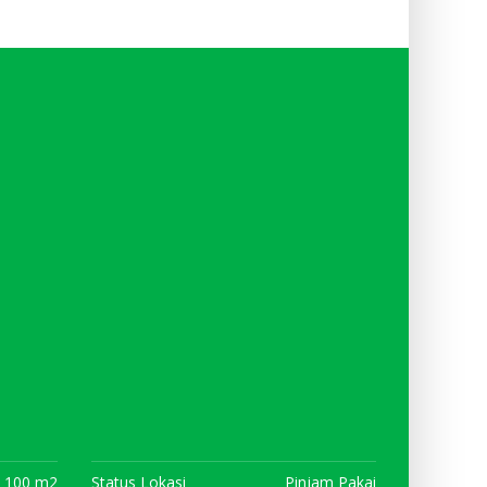
100 m2
Status Lokasi
Pinjam Pakai