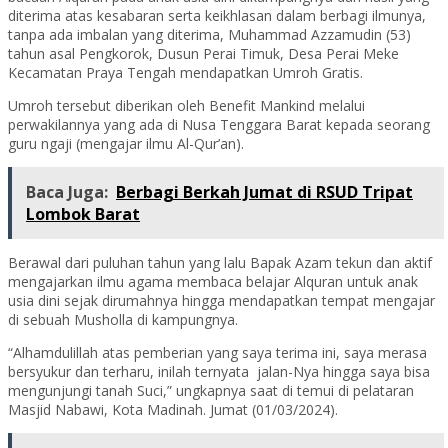
diterima atas kesabaran serta keikhlasan dalam berbagi ilmunya,
tanpa ada imbalan yang diterima, Muhammad Azzamudin (53)
tahun asal Pengkorok, Dusun Perai Timuk, Desa Perai Meke
Kecamatan Praya Tengah mendapatkan Umroh Gratis.
Umroh tersebut diberikan oleh Benefit Mankind melalui
perwakilannya yang ada di Nusa Tenggara Barat kepada seorang
guru ngaji (mengajar ilmu Al-Qur’an).
Baca Juga:
Berbagi Berkah Jumat di RSUD Tripat
Lombok Barat
Berawal dari puluhan tahun yang lalu Bapak Azam tekun dan aktif
mengajarkan ilmu agama membaca belajar Alquran untuk anak
usia dini sejak dirumahnya hingga mendapatkan tempat mengajar
di sebuah Musholla di kampungnya.
“Alhamdulillah atas pemberian yang saya terima ini, saya merasa
bersyukur dan terharu, inilah ternyata jalan-Nya hingga saya bisa
mengunjungi tanah Suci,” ungkapnya saat di temui di pelataran
Masjid Nabawi, Kota Madinah. Jumat (01/03/2024).