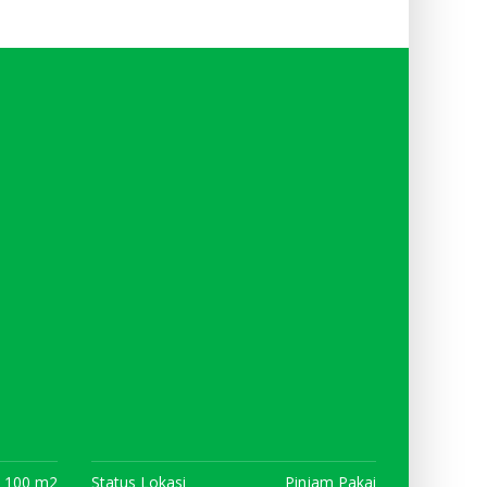
100 m2
Status Lokasi
Pinjam Pakai