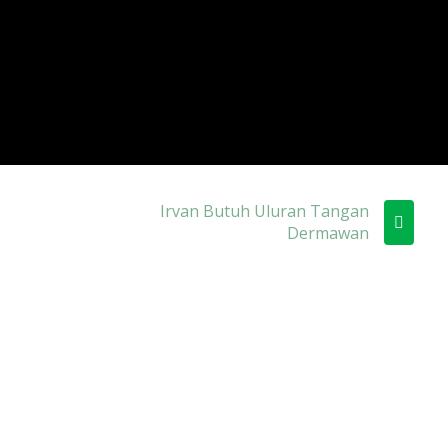
Irvan Butuh Uluran Tangan
Dermawan