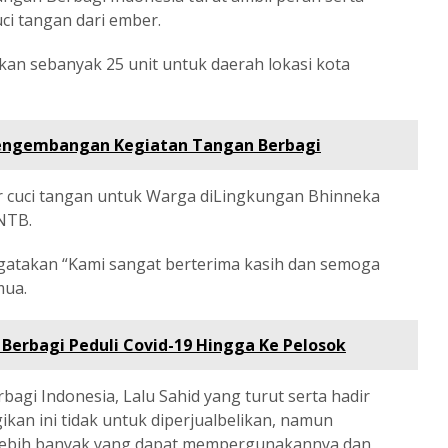
i tangan dari ember.
kan sebanyak 25 unit untuk daerah lokasi kota
 Pengembangan Kegiatan Tangan Berbagi
er cuci tangan untuk Warga diLingkungan Bhinneka
NTB.
gatakan “Kami sangat berterima kasih dan semoga
mua.
 Berbagi Peduli Covid-19 Hingga Ke Pelosok
agi Indonesia, Lalu Sahid yang turut serta hadir
an ini tidak untuk diperjualbelikan, namun
r lebih banyak yang dapat mempergunakannya dan