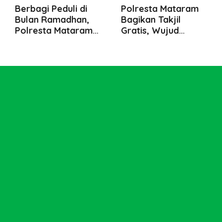
Berbagi Peduli di
Polresta Mataram
Bulan Ramadhan,
Bagikan Takjil
Polresta Mataram
Gratis, Wujud
Bagikan Takjil untuk
Kepedulian di Bulan
Warga Binaan
Ramadhan