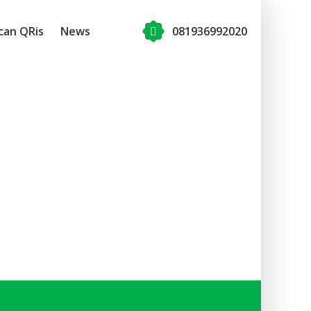
can QRis
News
081936992020