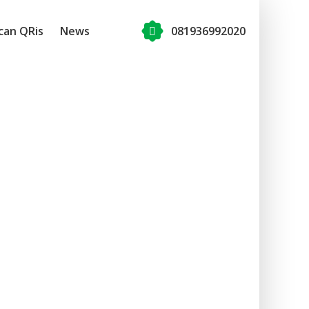
can QRis
News
081936992020