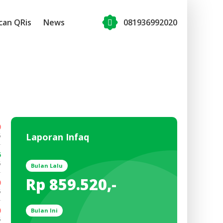
can QRis
News
081936992020
0
Laporan Infaq
5
5
5
Bulan Lalu
Rp 859.520,-
0
5
0
Bulan Ini
5