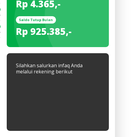
Rp 4.365,-
0
5
Saldo Tutup Bulan
0
Rp 925.385,-
5
Silahkan salurkan infaq Anda
melalui rekening berikut