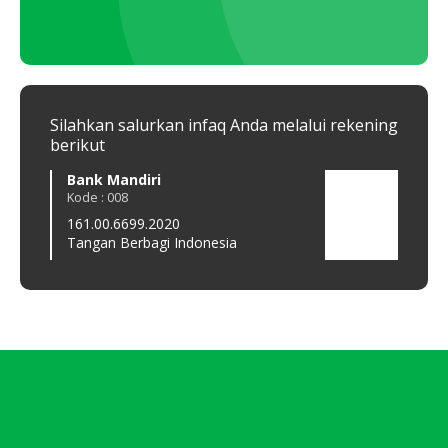
Silahkan salurkan infaq Anda melalui rekening
berikut
Bank Mandiri
QRi
Kode : 008
Kode 
161.00.6699.2020
All 
Tangan Berbagi Indonesia
TAN