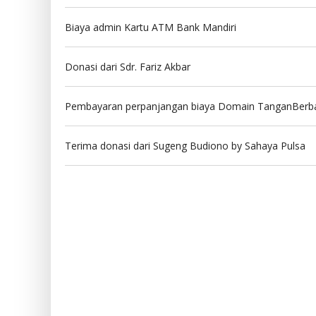
Biaya admin Kartu ATM Bank Mandiri
Donasi dari Sdr. Fariz Akbar
Pembayaran perpanjangan biaya Domain TanganBerb
Terima donasi dari Sugeng Budiono by Sahaya Pulsa
QRis
Bank Man
Kode : -
Kode : 008
All Payment
161.00.66
TANGAN BERBAGI
Tangan Be
Indonesia