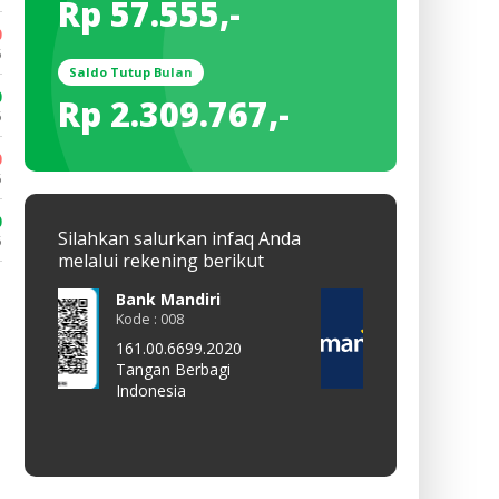
Rp 57.555,-
0
5
Saldo Tutup Bulan
0
Rp 2.309.767,-
5
0
5
0
Silahkan salurkan infaq Anda
5
melalui rekening berikut
Bank Mandiri
QRis
Kode : 008
Kode : -
161.00.6699.2020
All Payment
Tangan Berbagi
TANGAN BERB
Indonesia