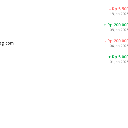
- Rp 5.50
18 Jan 202
+ Rp 200.00
08 Jan 202
- Rp 200.00
agi.com
04 Jan 202
+ Rp 5.00
01 Jan 202
diri
QRis
Kode : -
99.2020
All Payment
rbagi
TANGAN BERBAGI