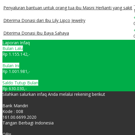
Penyaluran bantuan untuk orang tua ibu Masni Herlianti yang sakit
Diterima Donasi dari Ibu Lily Lipco Jewelry
Diterima Donasi Ibu Baya Sahaya
Laporan Infaq
Bulan Lalu
Rp 1.155.142,-
Bulan Ini
Rp 1.001.981,-
Saldo Tutup Bulan
Rp 630.030,-
Silahkan salurkan infaq Anda melalui rekening berikut
Bank Mandiri
Kode : 008
161.00.6699.2020
Tangan Berbagi Indonesia
QRis